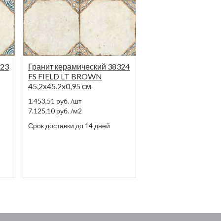
323
Гранит керамический 38324
FS FIELD LT BROWN
45,2х45,2x0,95 см
1.453,51
руб.
/шт
7.125,10
руб.
/м2
Срок доставки до 14 дней