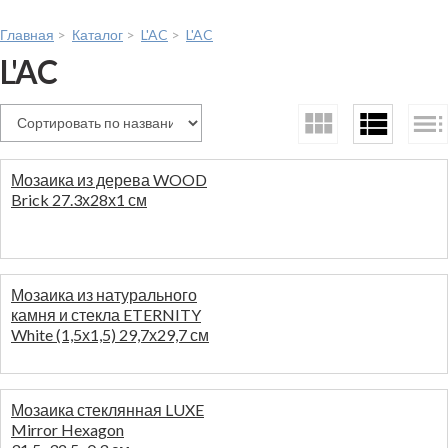
Главная
>
Каталог
>
L'AC
>
L'AC
L'AC
Мозаика из дерева WOOD
Brick 27.3х28х1 см
На складе:
79
458,64
руб.
/шт
Мозаика из натурального
камня и стекла ETERNITY
White (1,5х1,5) 29,7х29,7 см
На складе:
19
529,25
руб.
/шт
Мозаика стеклянная LUXE
Mirror Hexagon