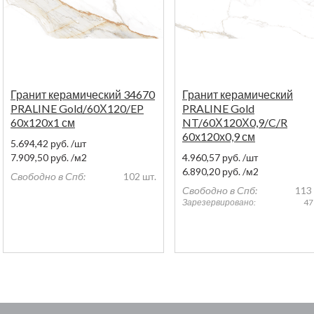
Гранит керамический 34670
Гранит керамический
PRALINE Gold/60Х120/EP
PRALINE Gold
60х120х1 см
NT/60Х120Х0,9/C/R
60х120х0,9 см
5.694,42
руб.
/шт
7.909,50
руб.
/м2
4.960,57
руб.
/шт
6.890,20
руб.
/м2
Свободно в Спб:
102 шт.
Свободно в Спб:
113 
Зарезервировано:
47