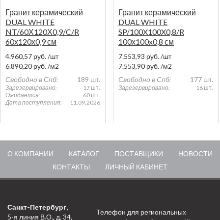
Гранит керамический
Гранит керамический
DUAL WHITE
DUAL WHITE
NT/60Х120Х0,9/C/R
SP/100X100X0,8/R
60х120х0,9 см
100х100x0,8 см
4.960,57
руб.
/шт
7.553,93
руб.
/шт
6.890,20
руб.
/м2
7.553,90
руб.
/м2
Свободно в Спб:
189 шт.
Свободно в Спб:
177 шт.
Зарезервировано:
17 шт.
Зарезервировано:
16 шт.
Ожидается:
60 шт.
Дата поступления:
11.09.2026
О КОМПАНИИ
КАТАЛОГ
ПОСТАВЩИКИ
НОВОСТИ
КОНТАКТЫ
ЛИЧНЫЙ КАБИНЕТ
Санкт-Петербург,
Телефон для региональных
5-я линия В.О., д. 34,