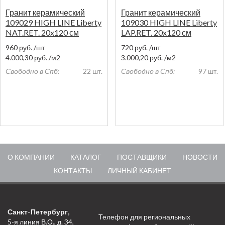
Гранит керамический
Гранит керамический
109029 HIGH LINE Liberty
109030 HIGH LINE Liberty
NAT.RET. 20x120 см
LAP.RET. 20x120 см
960
руб.
/шт
720
руб.
/шт
4.000,30
руб.
/м2
3.000,20
руб.
/м2
Свободно в Спб:
22 шт.
Свободно в Спб:
97 шт.
О КОМПАНИИ
КАТАЛОГ
ПОСТАВЩИКИ
НОВОСТИ
КОНТАКТЫ
ЛИЧНЫЙ КАБИНЕТ
Санкт-Петербург,
Телефон для региональных
5-я линия В.О., д. 34,