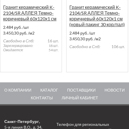
Гранит керамический K-
Гранит керамический K-
2104/SR АЛЛЕЯ Темно-
2104/SR АЛЛЕЯ Темно-
коричневый 60х120х1 см
коричневый 60х120х1 см
(новый пакинг 30 кор/пал)
2.484
руб.
/шт
3.450,30
руб.
/м2
2.484
руб.
/шт
3.450,30
руб.
/м2
Свободно в Спб:
16 шт.
Зарезервировано:
18 шт.
Свободно в Спб:
106 шт.
Ожидается:
54 шт.
О КОМПАНИИ
КАТАЛОГ
ПОСТАВЩИКИ
НОВОСТИ
КОНТАКТЫ
ЛИЧНЫЙ КАБИНЕТ
Санкт-Петербург,
Телефон для региональных
5-я линия В.О., д. 34,