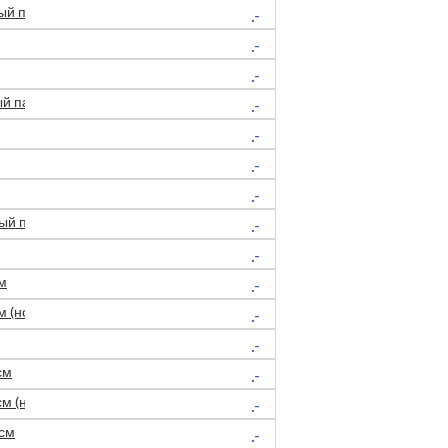
й пакинг)
.-
.-
.-
 пакинг 30 кор.палл.)
.-
.-
.-
.-
й пакинг 30 кор/пал)
.-
.-
м
.-
(новый пакинг 30 кор/пал)
.-
.-
см
.-
 (новый пакинг 30 кор/пал)
.-
 см
.-