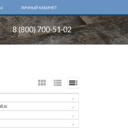
Ы
ЛИЧНЫЙ КАБИНЕТ
8 (800) 700-51-02
.-
 пакинг 30 кор/пал)
.-
.-
.-