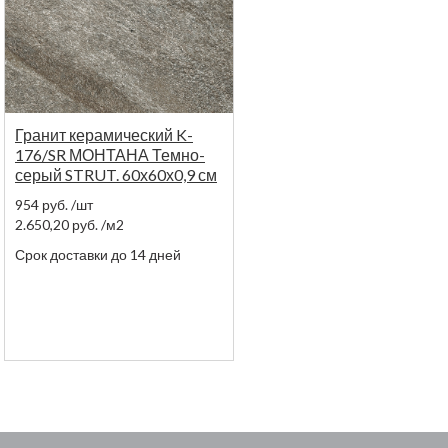
Гранит керамический K-
176/SR МОНТАНА Темно-
серый STRUT. 60х60х0,9 см
954
руб.
/шт
2.650,20
руб.
/м2
Срок доставки до 14 дней