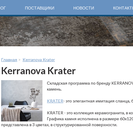
ЛОГ
ПОСТАВЩИКИ
НОВОСТИ
КОНТАКТ
Главная
>
Kerranova Krater
Kerranova Krater
Складская программа по бренду KERRANOV
камень.
KRATER
- это элегантная имитация сланца, 
KRATER - это коллекция керамогранита, в к
Графика камня исполнена в размере 60x120,
представлена в 3 цветах, в структурированной поверхности.