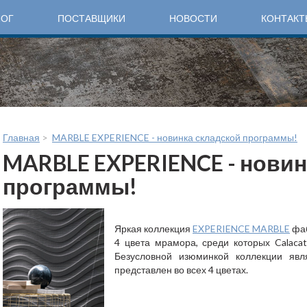
ЛОГ
ПОСТАВЩИКИ
НОВОСТИ
КОНТАКТ
Главная
>
MARBLE EXPERIENCE - новинка складской программы!
MARBLE EXPERIENCE - новин
программы!
Яркая коллекция
EXPERIENCE MARBLE
фаб
4 цвета мрамора, среди которых Calacata
Безусловной изюминкой коллекции явл
представлен во всех 4 цветах.