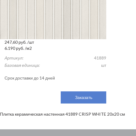
247,60
руб.
/шт
6.190
руб.
/м2
Артикул:
41889
Базовая единица:
шт
Срок доставки до 14 дней
Заказать
Плитка керамическая настенная 41889 CRISP WHITE 20х20 см