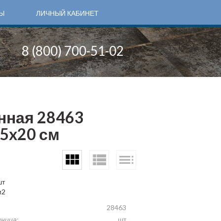
Ы
ЛИЧНЫЙ КАБИНЕТ
8 (800) 700-51-02
нная 28463
 5x20 см
шт
м2
28463
иница:
шт