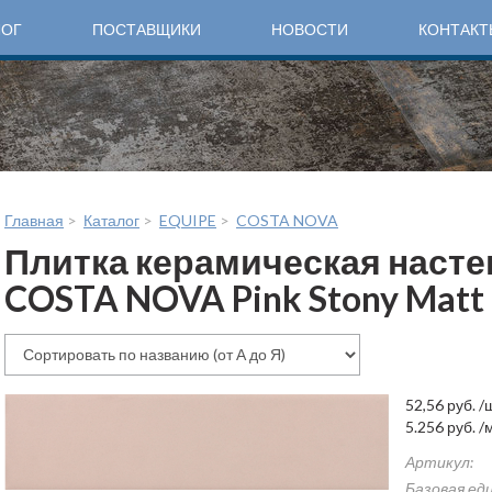
ЛОГ
ПОСТАВЩИКИ
НОВОСТИ
КОНТАКТ
Главная
>
Каталог
>
EQUIPE
>
COSTA NOVA
Плитка керамическая насте
COSTA NOVA Pink Stony Matt
52,56
руб.
/
5.256
руб.
/
Артикул:
Базовая ед